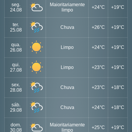
seg.
Maioritariamente
+24°C
+19°C
24.08
limpo
ter.
Chuva
+26°C
+19°C
25.08
qua.
Limpo
+24°C
+19°C
26.08
qui.
Limpo
+23°C
+19°C
27.08
sex.
Chuva
+23°C
+18°C
28.08
sáb.
Chuva
+24°C
+18°C
29.08
dom.
Maioritariamente
+25°C
+19°C
30.08
limpo