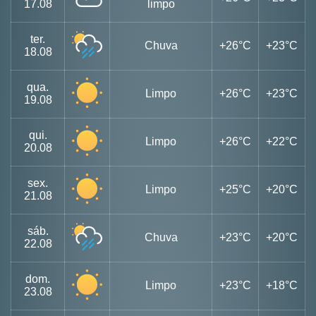
17.08
limpo
ter.
Chuva
+26°C
+23°C
18.08
qua.
Limpo
+26°C
+23°C
19.08
qui.
Limpo
+26°C
+22°C
20.08
sex.
Limpo
+25°C
+20°C
21.08
sáb.
Chuva
+23°C
+20°C
22.08
dom.
Limpo
+23°C
+18°C
23.08