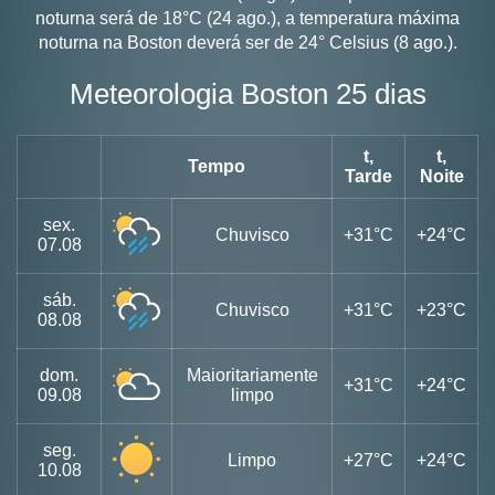
noturna será de 18°C (24 ago.), a temperatura máxima
noturna na Boston deverá ser de 24° Celsius (8 ago.).
Meteorologia Boston 25 dias
t,
t,
Tempo
Tarde
Noite
sex.
Chuvisco
+31°C
+24°C
07.08
sáb.
Chuvisco
+31°C
+23°C
08.08
dom.
Maioritariamente
+31°C
+24°C
09.08
limpo
seg.
Limpo
+27°C
+24°C
10.08