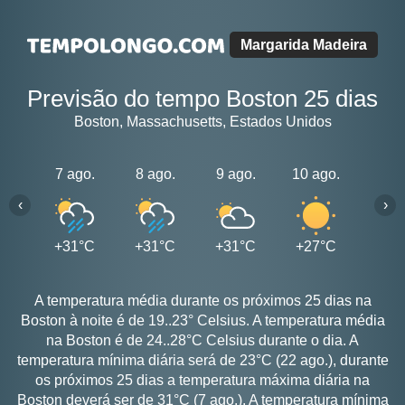
Margarida Madeira
Previsão do tempo Boston 25 dias
Boston, Massachusetts, Estados Unidos
7 ago.
8 ago.
9 ago.
10 ago.
11 a
‹
›
+31°C
+31°C
+31°C
+27°C
+25
A temperatura média durante os próximos 25 dias na
Boston à noite é de 19..23° Celsius. A temperatura média
na Boston é de 24..28°C Celsius durante o dia. A
temperatura mínima diária será de 23°C (22 ago.), durante
os próximos 25 dias a temperatura máxima diária na
Boston deverá ser de 31°C (7 ago.). A temperatura mínima