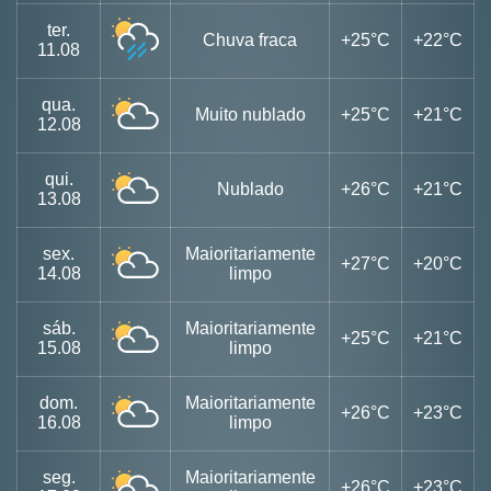
ter.
Chuva fraca
+25°C
+22°C
11.08
qua.
Muito nublado
+25°C
+21°C
12.08
qui.
Nublado
+26°C
+21°C
13.08
sex.
Maioritariamente
+27°C
+20°C
14.08
limpo
sáb.
Maioritariamente
+25°C
+21°C
15.08
limpo
dom.
Maioritariamente
+26°C
+23°C
16.08
limpo
seg.
Maioritariamente
+26°C
+23°C