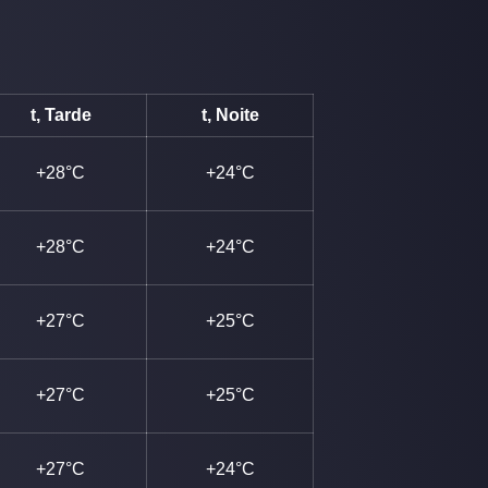
t, Tarde
t, Noite
+28°C
+24°C
+28°C
+24°C
+27°C
+25°C
+27°C
+25°C
+27°C
+24°C