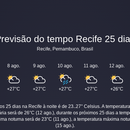
Previsão do tempo Recife 25 di
Recife, Pernambuco, Brasil
8 ago.
9 ago.
10 ago.
11 ago.
12 ago.
+27°C
+27°C
+27°C
+27°C
+26°C
s 25 dias na Recife à noite é de 23..27° Celsius. A temperatur
ária será de 26°C (12 ago.), durante os próximos 25 dias a tem
nima noturna será de 23°C (11 ago.), a temperatura máxima notu
(15 ago.).