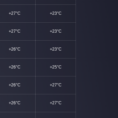
+27°C
+23°C
+27°C
+23°C
+26°C
+23°C
+26°C
+25°C
+26°C
+27°C
+26°C
+27°C