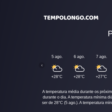
5 ago.
6 ago.
7 ago.
‹
+28°C
+28°C
+27°C
A temperatura média durante os próximo
durante o dia. A temperatura mínima di
ser de 28°C (5 ago.). A temperatura mí