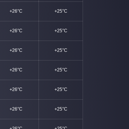
+26°C
+25°C
+26°C
+25°C
+26°C
+25°C
+26°C
+25°C
+26°C
+25°C
+26°C
+25°C
+26°C
+25°C