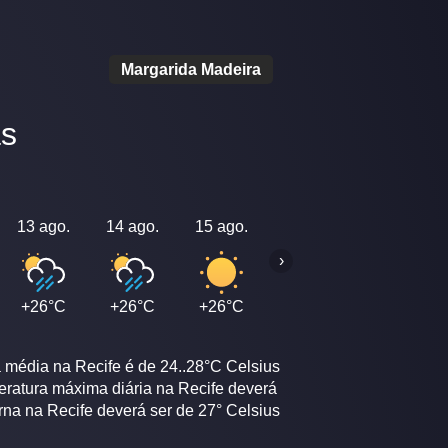
Margarida Madeira
as
13 ago.
14 ago.
15 ago.
16 ago.
17 ago.
›
+26°C
+26°C
+26°C
+26°C
+26°C
a média na Recife é de 24..28°C Celsius
peratura máxima diária na Recife deverá
rna na Recife deverá ser de 27° Celsius