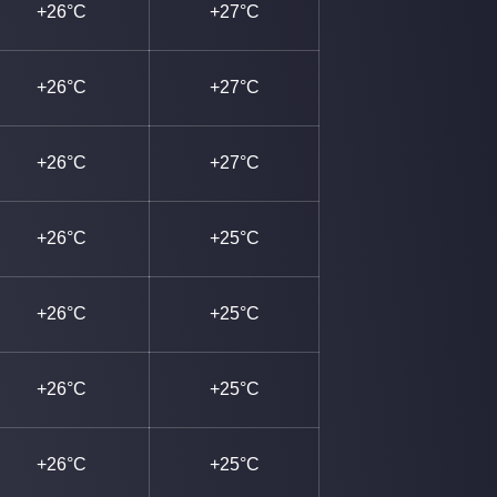
+26°C
+27°C
+26°C
+27°C
+26°C
+27°C
+26°C
+25°C
+26°C
+25°C
+26°C
+25°C
+26°C
+25°C