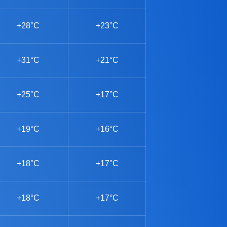
+28°C
+23°C
+31°C
+21°C
+25°C
+17°C
+19°C
+16°C
+18°C
+17°C
+18°C
+17°C