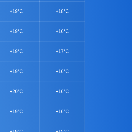
+19°C
+18°C
+19°C
+16°C
+19°C
+17°C
+19°C
+16°C
+20°C
+16°C
+19°C
+16°C
+19°C
+15°C