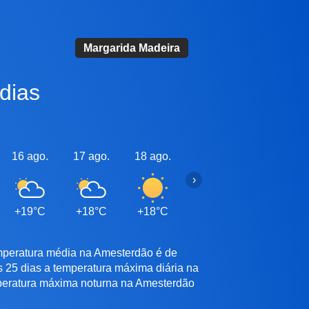
Margarida Madeira
dias
16 ago.
17 ago.
18 ago.
19 ago.
20 ago.
›
+19°C
+18°C
+18°C
+18°C
+18°C
emperatura média na Amesterdão é de
s 25 dias a temperatura máxima diária na
mperatura máxima noturna na Amesterdão