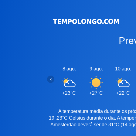
Pr
8 ago.
9 ago.
10 ago.
‹
+23°C
+27°C
+22°C
A temperatura média durante os pró
19..23°C Celsius durante o dia. A tempe
Amesterdão deverá ser de 31°C (14 ago