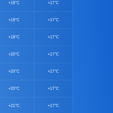
+18°C
+17°C
+18°C
+17°C
+18°C
+17°C
+20°C
+17°C
+20°C
+17°C
+20°C
+17°C
+21°C
+17°C