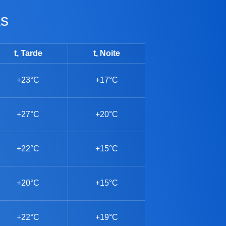
as
t, Tarde
t, Noite
+23°C
+17°C
+27°C
+20°C
+22°C
+15°C
+20°C
+15°C
+22°C
+19°C