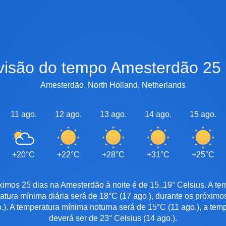
evisão do tempo Amesterdão 25 
Amesterdão, North Holland, Netherlands
11 ago.
12 ago.
13 ago.
14 ago.
15 ago.
+20°C
+22°C
+28°C
+31°C
+25°C
ximos 25 dias na Amesterdão à noite é de 15..19° Celsius. A t
ratura mínima diária será de 18°C (17 ago.), durante os próximo
.). A temperatura mínima noturna será de 15°C (11 ago.), a te
deverá ser de 23° Celsius (14 ago.).