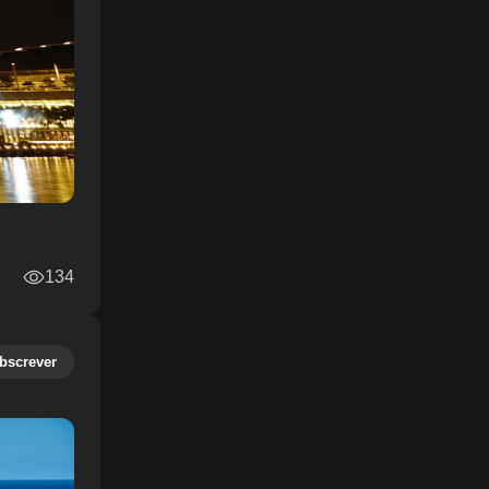
134
bscrever