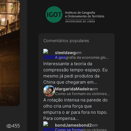
Comentários populares
steeldawg
em
A geografia da economia global é muito diferente hoje
Interessante a teoria da
compressão tempo-espaço. Eu
mesmo já pedi produtos da
China que chegaram em...
MargaridaMadeira
em
Como se formam os ciclones tropicais?
A rotação intensa na parede do
olho cria uma força que
empurra o ar para fora no topo.
Para compensa...
bondJamesbond2
em
455
Como se formam os ciclones tropicais?