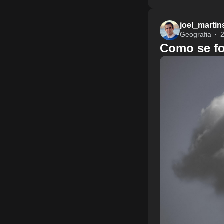
joel_martin
Geografia
2
Como se f