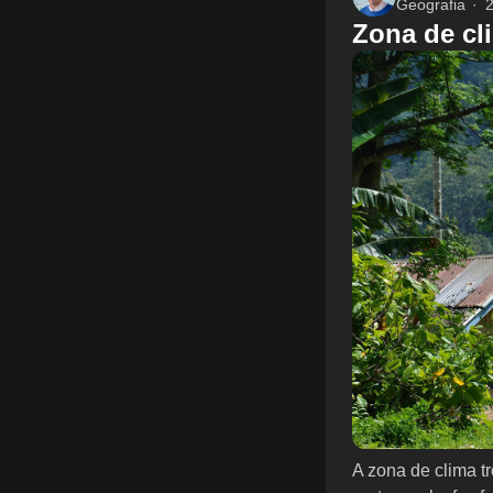
Geografia
2
Zona de cli
A zona de clima t