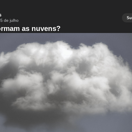
s
Su
5 de julho
ormam as nuvens?