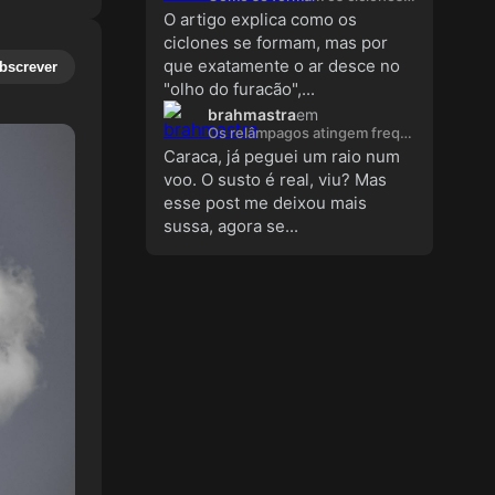
O artigo explica como os
ciclones se formam, mas por
que exatamente o ar desce no
bscrever
"olho do furacão",...
brahmastra
em
Os relâmpagos atingem frequentemente os aviões. É perigoso?
Caraca, já peguei um raio num
voo. O susto é real, viu? Mas
esse post me deixou mais
sussa, agora se...