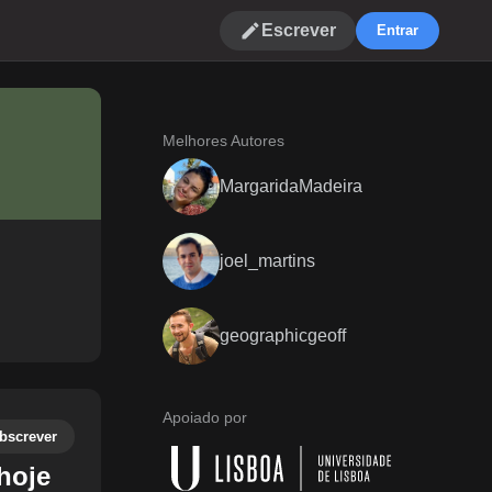
Escrever
Entrar
Melhores Autores
MargaridaMadeira
joel_martins
geographicgeoff
Apoiado por
bscrever
hoje