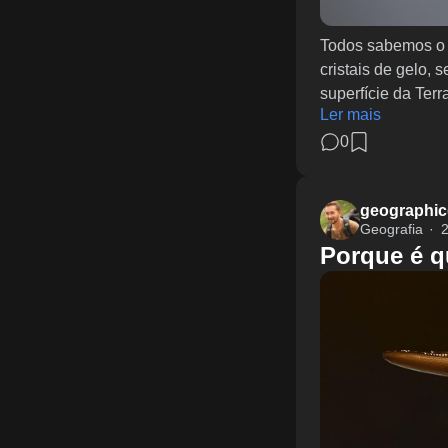
Todos sabemos o q
cristais de gelo, 
superfície da Te
Ler mais
0
geographic
Geografia
2
Porque é q