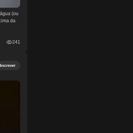
 água (ou
acima da
241
bscrever