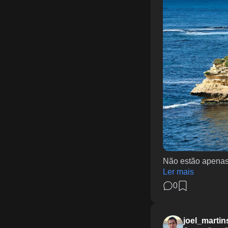
Não estão apenas
Ler mais
0
joel_martin