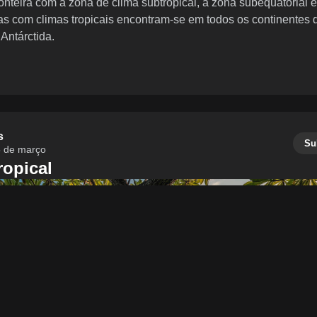
fronteira com a zona de clima subtropical, a zona subequatorial 
eas com climas tropicais encontram-se em todos os continentes 
Antárctida.
s
Su
 de março
ropical