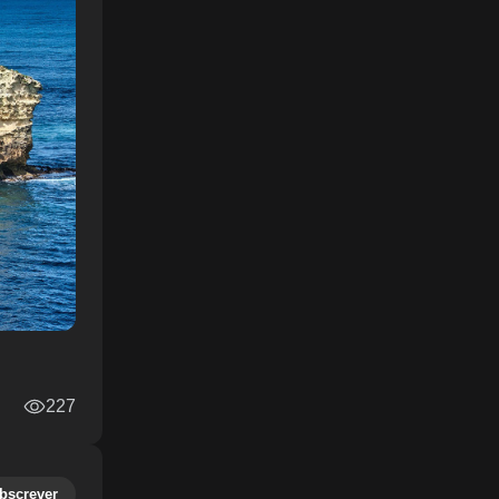
227
bscrever