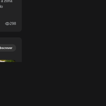
e a zona
do
298
bscrever