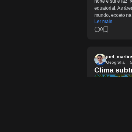
norte e sul e faz 
equatorial. As ár
mundo, exceto na 
Ler mais
0
joel_martin
Geografia
5
Clima subt