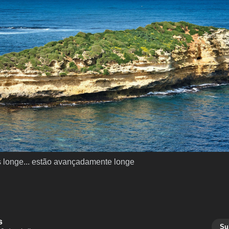
 longe... estão avançadamente longe
s
Su